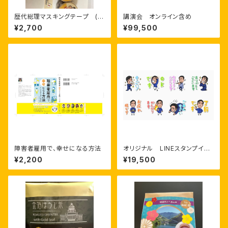
歴代総理マスキングテープ (高
講演会 オンライン含め
井早苗総理入り)
¥2,700
¥99,500
障害者雇用で、幸せになる方法
オリジナル LINEスタンプイラ
スト8個
¥2,200
¥19,500