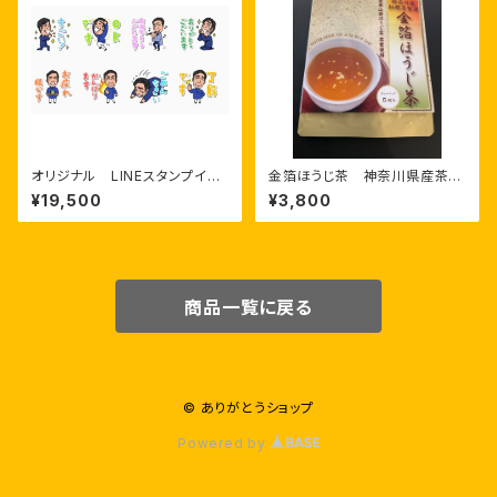
オリジナル LINEスタンプイラ
金箔ほうじ茶 神奈川県産茶
スト8個
葉 相模原市製造
¥19,500
¥3,800
商品一覧に戻る
© ありがとうショップ
Powered by