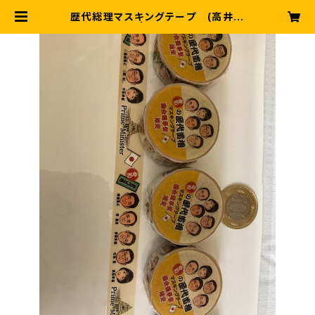
歴代総理マスキングテープ (高井早
苗総理入り) | ありがとうショップ