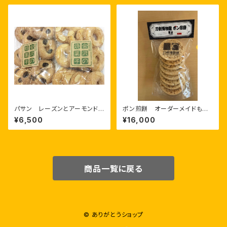
パサン レーズンとアーモンド
ポン煎餅 オーダーメイドもで
盛り合わせ
きます
¥6,500
¥16,000
商品一覧に戻る
© ありがとうショップ