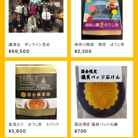
講演会 オンライン含め
神奈川県産 限定 ほうじ茶
¥99,500
¥2,300
金箔入り ほうじ茶 3パック
国会限定 議員バッジ石鹸
¥3,800
¥700